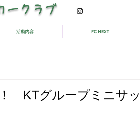
カークラブ
活動内容
FC NEXT
！ KTグループミニサ